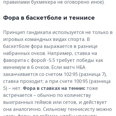
правилами букмекера не оговорено иное).
Фора в баскетболе и теннисе
Принцип гандикапа используется не только в
игровых командных видах спорта. В
баскетболе фора выражается в разнице
набранных очков. Например, ставка на
фаворита с форой -5.5 требует победы как
минимум в 6 очков. Если матч НБА
заканчивается со счетом 102:95 (разница 7),
ставка проходит; а при счете 100:95 (разница
5) – нет.
Фора в ставках на теннис
тоже
встречается – обычно по количеству
выигранных геймов или сетов, и действует
она аналогично. Сильному теннисисту можно
«дать фору» по геймам, чтобы уравнять