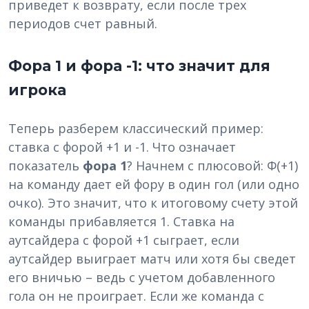
приведет к возврату, если после трех
периодов счет равный.
Фора 1 и фора -1: что значит для
игрока
Теперь разберем классический пример:
ставка с форой +1 и -1. Что означает
показатель
фора 1
? Начнем с плюсовой: Ф(+1)
на команду дает ей фору в один гол (или одно
очко). Это значит, что к итоговому счету этой
команды прибавляется 1. Ставка на
аутсайдера с форой +1 сыграет, если
аутсайдер выиграет матч или хотя бы сведет
его вничью – ведь с учетом добавленного
гола он не проиграет. Если же команда с