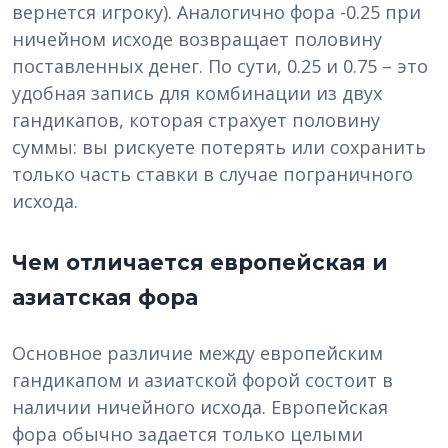
вернется игроку). Аналогично фора -0.25 при
ничейном исходе возвращает половину
поставленных денег. По сути, 0.25 и 0.75 – это
удобная запись для комбинации из двух
гандикапов, которая страхует половину
суммы: вы рискуете потерять или сохранить
только часть ставки в случае пограничного
исхода.
Чем отличается европейская и
азиатская фора
Основное различие между европейским
гандикапом и азиатской форой состоит в
наличии ничейного исхода. Европейская
фора обычно задается только целыми