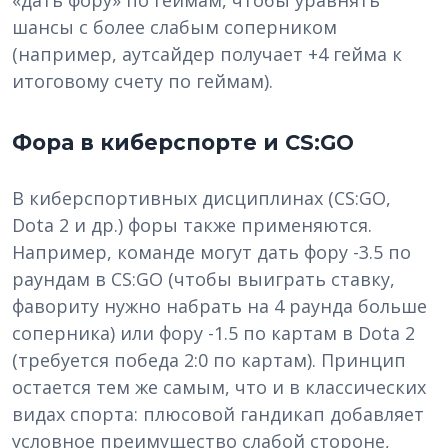
шансы с более слабым соперником
(например, аутсайдер получает +4 гейма к
итоговому счету по геймам).
Фора в киберспорте и CS:GO
В киберспортивных дисциплинах (CS:GO,
Dota 2 и др.) форы также применяются.
Например, команде могут дать фору -3.5 по
раундам в CS:GO (чтобы выиграть ставку,
фавориту нужно набрать на 4 раунда больше
соперника) или фору -1.5 по картам в Dota 2
(требуется победа 2:0 по картам). Принцип
остается тем же самым, что и в классических
видах спорта: плюсовой гандикап добавляет
условное преимущество слабой стороне,