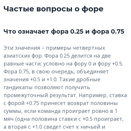
Частые вопросы о форе
Что означает фора 0.25 и фора 0.75
Эти значения – примеры четвертных
азиатских фор. Фора 0.25 делится на две
равные части: условно на фору 0 и фору +0.5.
Фора 0.75, в свою очередь, объединяет
значения +0.5 и +1.0. Такие дробные
гандикапы позволяют получить
промежуточный результат. Например, ставка
с форой +0.75 принесет возврат половины
суммы, если команда проиграет ровно в 1
мяч (одна половина ставки с +0.5 проиграет,
а вторая с +1.0 сведет счет к ничьей и