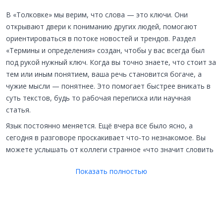
В «Толковке» мы верим, что слова — это ключи. Они
открывают двери к пониманию других людей, помогают
ориентироваться в потоке новостей и трендов. Раздел
«Термины и определения» создан, чтобы у вас всегда был
под рукой нужный ключ. Когда вы точно знаете, что стоит за
тем или иным понятием, ваша речь становится богаче, а
чужие мысли — понятнее. Это помогает быстрее вникать в
суть текстов, будь то рабочая переписка или научная
статья.
Язык постоянно меняется. Ещё вчера все было ясно, а
сегодня в разговоре проскакивает что-то незнакомое. Вы
можете услышать от коллеги странное «что значит словить
бледного» и не понять, речь о болезни или о чём-то другом.
Показать полностью
В сети натыкаетесь на обсуждение, «кто такой скуф», и
чувствуете, что упускаете какой-то культурный код. Или
смотрите Олимпиаду и не можете взять в толк, «что
означает слово скип в керлинге» и почему этот человек так
громко кричит. Такие моменты сбивают с толку, и