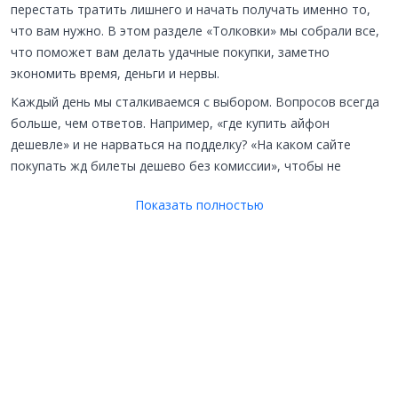
перестать тратить лишнего и начать получать именно то,
что вам нужно. В этом разделе «Толковки» мы собрали все,
что поможет вам делать удачные покупки, заметно
экономить время, деньги и нервы.
Каждый день мы сталкиваемся с выбором. Вопросов всегда
больше, чем ответов. Например, «где купить айфон
дешевле» и не нарваться на подделку? «На каком сайте
покупать жд билеты дешево без комиссии», чтобы не
переплатить за воздух? Или совсем непонятное: «как купить
Показать полностью
звезды в тг» — что это, как работает и стоит ли оно того?
Чтобы вы чувствовали себя увереннее, мы разбираем эти
ситуации. В рубрике собраны практические
советы
покупателям
на все случаи жизни. Мы делаем честные
обзоры товаров
, отделяя реальные функции от
маркетинговых уловок. Подробно говорим про
онлайн-
шопинг
, его плюсы и скрытые риски. Вы найдете здесь
детальные
советы по выбору техники
, будь то новый
ноутбук или блендер. Мы также анализируем различные