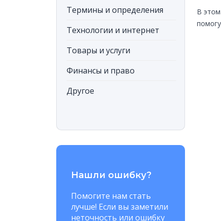
Термины и определения
В этом
помогу
Технологии и интернет
матема
объясн
Товары и услуги
уделил
Финансы и право
и быст
полезн
Другое
Мы не 
«Викип
задача
«Наука
Нашли ошибку?
Помогите нам стать
лучше! Если вы заметили
неточность или ошибку