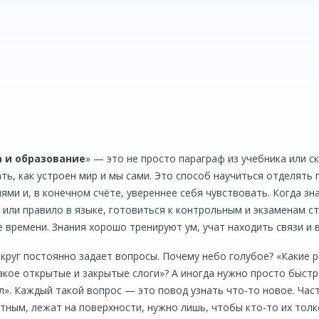
Физика и химия
Математика и лог
Перейти
Перейти
а и образование
» — это не просто параграф из учебника или с
ть, как устроен мир и мы сами. Это способ научиться отделять 
ями и, в конечном счёте, увереннее себя чувствовать. Когда зна
 или правило в языке, готовиться к контрольным и экзаменам с
 времени. Знания хорошо тренируют ум, учат находить связи и 
круг постоянно задает вопросы. Почему небо голубое? «Какие р
акое открытые и закрытые слоги»? А иногда нужно просто быстр
л». Каждый такой вопрос — это повод узнать что-то новое. Час
тным, лежат на поверхности, нужно лишь, чтобы кто-то их тол