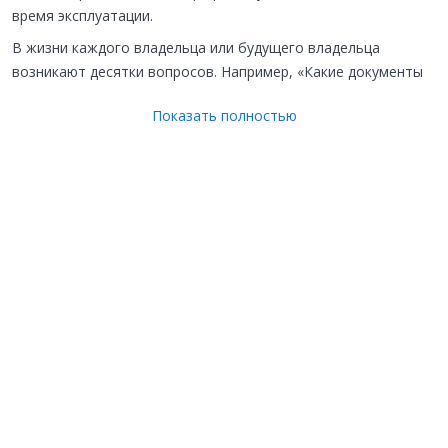
время эксплуатации.
В жизни каждого владельца или будущего владельца
возникают десятки вопросов. Например, «Какие документы
нужны для постановки автомобиля на учёт?» — бюрократия
Показать полностью
может запутать. Или более практичный: «Как выбрать
надёжный автомобиль для семьи?», ведь от этого зависит
безопасность близких. А для кого-то актуально: «Со скольки
лет можно получить права на мотоцикл и начать ездить?»
Мы стараемся отвечать на такие вопросы по существу.
Мы охватываем широкий круг тем. Есть статьи про легковые
автомобили — от нюансов покупки на вторичном рынке до
тонкостей сезонного хранения шин. Отдельное внимание
уделяем двухколесному транспорту и вездеходам в рубрике
«Мотоциклы и квадроциклы». Но мы не ограничиваемся
личным транспортом. В разделе есть разборы по теме
«Спецтехника и оборудование». Мы объясняем, чем
отличается экскаватор-погрузчик от фронтального, как
работает строительная техника на объектах и какая