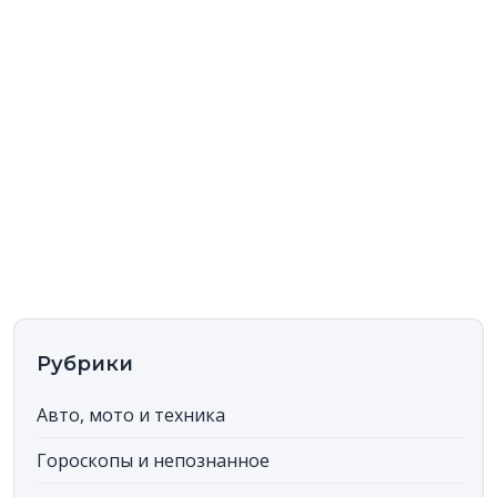
сельхозтехника нужна для современных аграрных задач. Для
всего этого парка машин актуальны общие вопросы:
грамотный ремонт и обслуживание, а также толковые
советы по эксплуатации, которые продлевают срок службы.
Цель «Толковки» — дать проверенные сведения. Мы не
переписываем чужие статьи и не даем советов, в которых
не уверены. Каждая публикация — это выверенный
материал, написанный, чтобы читатель мог самостоятельно
вникнуть в тему. Мы хотим, чтобы мир «Авто, мото и
техники» стал для вас понятнее, будь то замена масла в
личном авто или выбор промышленного оборудования.
Рубрики
Авто, мото и техника
Гороскопы и непознанное