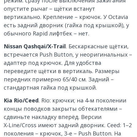
режим: сразу после выключения зажигания
опустите рычаг – щётки встанут
вертикально. Крепление – крючок. У Octavia
есть задний дворник (гайка под крышкой), у
обычного Rapid лифтбек – нет.
Nissan Qashqai/X‑Trail
. Бескаркасные щётки,
встречается Push Button, у неоригинальных –
адаптер под крючок. Для удобства
переведите щётки в вертикаль. Размеры
передних примерно 65/40 см. Задний –
стандартная гайка под крышкой.
Kia Rio/Ceed
. Rio: крючки; на 4‑м поколении
концы поводков закрыты обтекателями –
сдвиньте накладку вперёд. Версии
X‑Line/Cross имеют задний дворник. Ceed: 1–2
поколения – крючок, 3‑е – Push Button. На