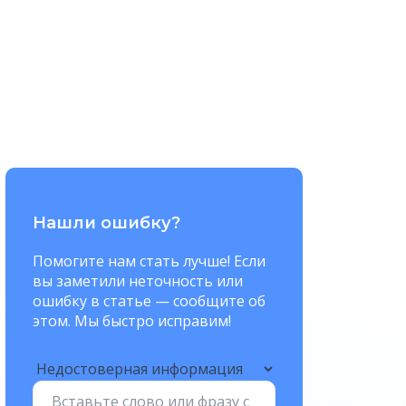
Нашли ошибку?
Помогите нам стать лучше! Если
вы заметили неточность или
ошибку в статье — сообщите об
этом. Мы быстро исправим!