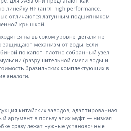
е. Для УАЗа они предлагают как
ю линейку HP (англ. high performance,
орые отличаются латунным подшипником
иленной крышкой.
аходится на высоком уровне: детали не
о защищают механизм от воды. Если
биной по капот, плотно собранный узел
мульсии (разрушительной смеси воды и
стоимость бразильских комплектующих в
е аналоги.
дукция китайских заводов, адаптированная
й аргумент в пользу этих муфт — низкая
обке сразу лежат нужные установочные