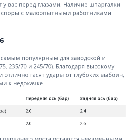
 у вас перед глазами. Наличие шпаргалки
е споры с малоопытными работниками
6
 самым популярным для заводской и
5, 235/70 и 245/70). Благодаря высокому
отлично гасят удары от глубоких выбоин,
и к недокачке.
Передняя ось (бар)
Задняя ось (бар)
за)
2.0
2.4
2.0
2.6
и переднего моста остаются неизменными.