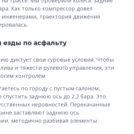
на трассе. Мы проверили колеса: задние
ара. Как только компрессор довел
го инженерами, траектория движения
ировалась.
 езды по асфальту
ию диктует свои суровые условия. Чтобы
ива и тяжести рулевого управления, эти
рогим контролем.
аетесь по городу с пустым салоном,
спустить заднюю ось до 2,2 бара. Это
усственных неровностей. Перекачанные
шине заставляют заднюю ось
вии, методично разбивая элементы