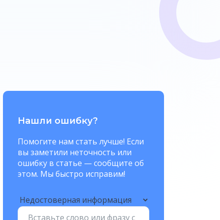
Нашли ошибку?
Помогите нам стать лучше! Если
вы заметили неточность или
ошибку в статье — сообщите об
этом. Мы быстро исправим!